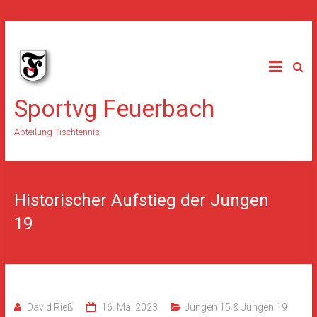
Skip
to
content
Sportvg Feuerbach
Abteilung Tischtennis
Historischer Aufstieg der Jungen
19
David Rieß
16. Mai 2023
Jungen 15 & Jungen 19