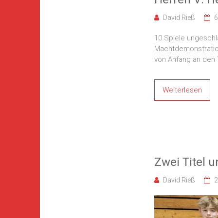
David Rieß
6
10 Spiele ungeschl
Machtdemonstration
von Anfang an den
Weiterlesen
Zwei Titel u
David Rieß
2