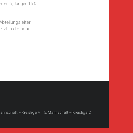
erren 5
,
Jungen 15 &
Abteilungsleiter
etzt in die neue
Mannschaft – Kreisliga A
5. Mannschaft – Kreisliga C