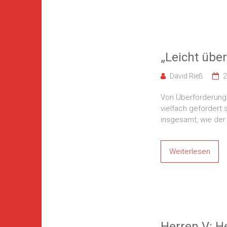
„Leicht über 
David Rieß
2
Von Überforderung 
vielfach gefordert 
insgesamt, wie der 
Weiterlesen
Herren V: H