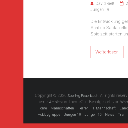
David Rieß
2
Jungen 19
Die Entwicklung geh
Santino Santaniello
Spielzeit starten 
Weiterlesen
Copyright © 2026
. All rights reserv
Sportvg Feuerbach
Theme:
von ThemeGrill. Bereitgestellt von
Ample
Wor
Home
Mannschaften
Herren
1. Mannschaft – Lan
Hobbygruppe
Jungen 19
Jungen 15
News
Train