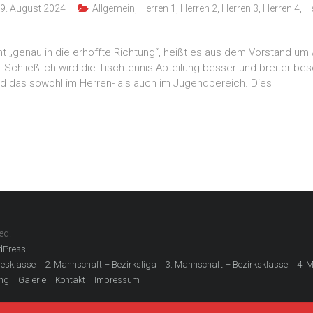
9. August 2024
Allgemein
,
Herren 1
,
Herren 2
,
Herren 3
,
Herren 4
,
H
t „genau in die erhoffte Richtung“, heißt es aus dem Vorstand um 
. Schließlich wird die Tischtennis-Abteilung besser und breiter bes
und das sowohl im Herren- als auch im Jugendbereich. Dies
ed.
.
dPress
desklasse
2. Mannschaft – Bezirksliga
3. Mannschaft – Bezirksklasse
4. 
ing
Galerie
Kontakt
Impressum