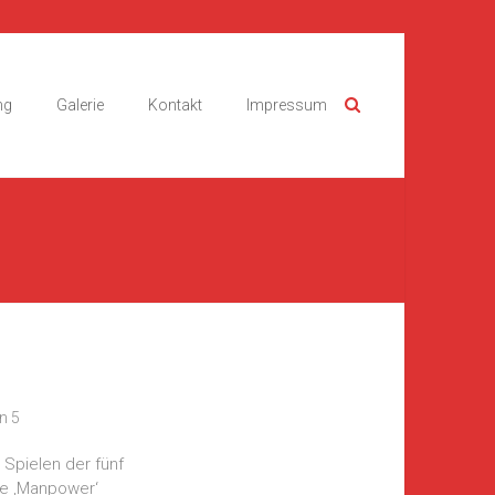
ng
Galerie
Kontakt
Impressum
n 5
 Spielen der fünf
ie ‚Manpower‘