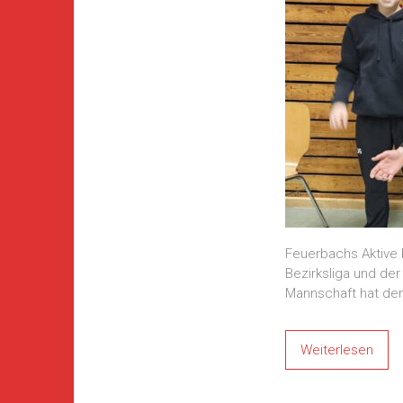
Feuerbachs Aktive b
Bezirksliga und der 
Mannschaft hat den
Weiterlesen