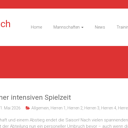
ach
Home
Mannschaften
News
Traini
er intensiven Spielzeit
1. Mai 2026
Allgemein
,
Herren 1
,
Herren 2
,
Herren 3
,
Herren 4
,
Herre
chaft und einem Abstieg endet die Saison! Nach vielen spannenden
 der Abteilung nun ein personeller Umbruch bevor – auch wenn d