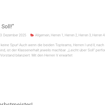
Soll!“
3. Dezember 2025
Allgemein
,
Herren 1
,
Herren 2
,
Herren 3
,
Herren 4
keine Spur! Auch wenn die beiden Topteams, Herren I und II, nach
sind, ist der Klassenerhalt jeweils machbar. „Leicht über Soll“ per
Vorstand bilanziert. Mit den Herren V erwartet
erbstmeister!