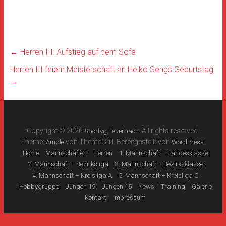
←
Herren III: Aufstieg auf dem Sofa
Herren III feiern Meisterschaft an Heiko Sengs Geburtstag
→
Copyright © 2026
. All rights reserved.
Sportvg Feuerbach
Theme:
von ThemeGrill. Bereitgestellt von
.
Ample
WordPress
Home
Mannschaften
Herren
1. Mannschaft – Landesklasse
2. Mannschaft – Bezirksliga
3. Mannschaft – Bezirksklasse
4. Mannschaft – Kreisliga A
5. Mannschaft – Kreisliga C
Hobbygruppe
Jungen 19
Jungen 15
News
Training
Galerie
Kontakt
Impressum