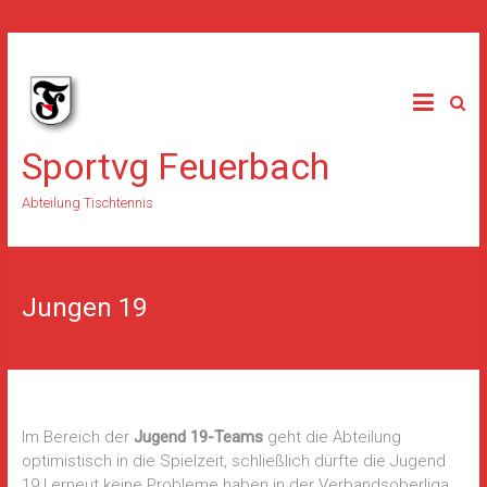
Skip
to
content
Sportvg Feuerbach
Abteilung Tischtennis
Jungen 19
Im Bereich der
Jugend 19-Teams
geht die Abteilung
optimistisch in die Spielzeit, schließlich dürfte die Jugend
19 I erneut keine Probleme haben in der Verbandsoberliga