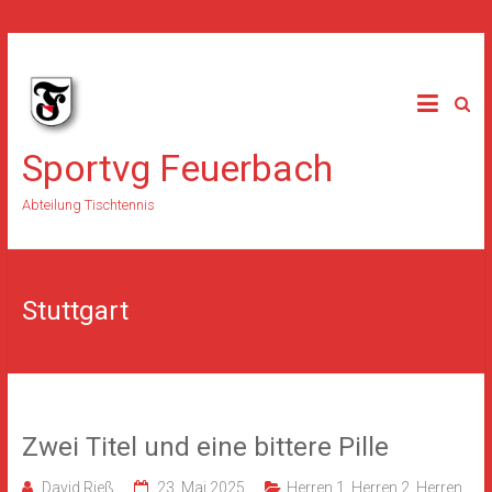
Skip
to
content
Sportvg Feuerbach
Abteilung Tischtennis
Stuttgart
Zwei Titel und eine bittere Pille
David Rieß
23. Mai 2025
Herren 1
,
Herren 2
,
Herren