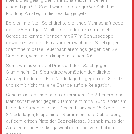
holen. Dies gelang der Mannschaft auch mit einem
eindeutigen 9:4. Somit war ein erster großer Schritt in
Richtung Aufstieg in die Bezirksliga getan.
Bereits im dritten Spiel drohte die junge Mannschaft gegen
den TSV Stuttgart-Mühlhausen jedoch zu straucheln.
Gerade so konnte hier noch mit 9:7 im Schlussdoppel
gewonnen werden. Kurz vor dem wichtigen Spiel gegen
Stammheim patze Feuerbach allerdings gegen den SV
Sillenbuch, wenn auch knapp mit einem 9:6.
Somit war äußerst viel Druck auf dem Spiel gegen
Stammheim. Ein Sieg würde womöglich den direkten
Aufstieg bedeuten. Eine Niederlage hingegen den 3. Platz
und somit nicht mal eine Chance auf die Relegation.
Genauso ist es leider auch gekommen. Die 2. Feuerbacher
Mannschaft verlor gegen Stammheim mit 9:5 und landet am
Ende der Saison mit einer Gesamtbilanz von 15 Siegen und
3 Niederlagen, knapp hinter Stammheim und Gablenberg,
auf dem dritten Platz der Bezirksklasse. Deshalb muss der
Aufstieg in die Bezirksliga wohl oder übel verschoben