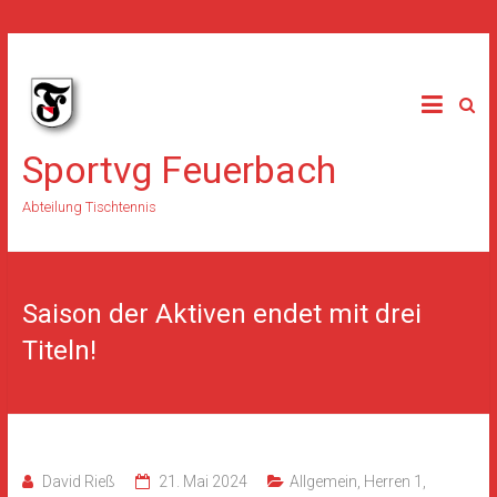
Skip
to
content
Sportvg Feuerbach
Abteilung Tischtennis
Saison der Aktiven endet mit drei
Titeln!
David Rieß
21. Mai 2024
Allgemein
,
Herren 1
,