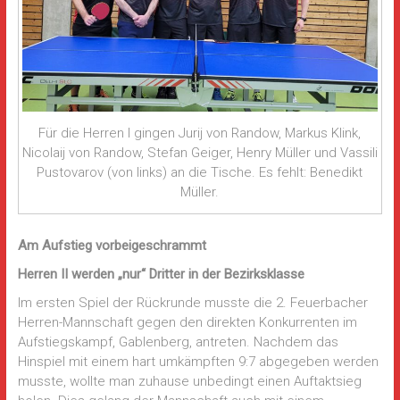
Für die Herren I gingen Jurij von Randow, Markus Klink,
Nicolaij von Randow, Stefan Geiger, Henry Müller und Vassili
Pustovarov (von links) an die Tische. Es fehlt: Benedikt
Müller.
Am Aufstieg vorbeigeschrammt
Herren II werden „nur“ Dritter in der Bezirksklasse
Im ersten Spiel der Rückrunde musste die 2. Feuerbacher
Herren-Mannschaft gegen den direkten Konkurrenten im
Aufstiegskampf, Gablenberg, antreten. Nachdem das
Hinspiel mit einem hart umkämpften 9:7 abgegeben werden
musste, wollte man zuhause unbedingt einen Auftaktsieg