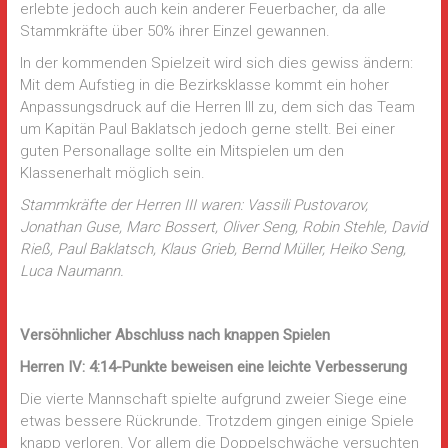
erlebte jedoch auch kein anderer Feuerbacher, da alle
Stammkräfte über 50% ihrer Einzel gewannen.
In der kommenden Spielzeit wird sich dies gewiss ändern:
Mit dem Aufstieg in die Bezirksklasse kommt ein hoher
Anpassungsdruck auf die Herren III zu, dem sich das Team
um Kapitän Paul Baklatsch jedoch gerne stellt. Bei einer
guten Personallage sollte ein Mitspielen um den
Klassenerhalt möglich sein.
Stammkräfte der Herren III waren: Vassili Pustovarov,
Jonathan Guse, Marc Bossert, Oliver Seng, Robin Stehle, David
Rieß, Paul Baklatsch, Klaus Grieb, Bernd Müller, Heiko Seng,
Luca Naumann.
Versöhnlicher Abschluss nach knappen Spielen
Herren IV: 4:14-Punkte beweisen eine leichte Verbesserung
Die vierte Mannschaft spielte aufgrund zweier Siege eine
etwas bessere Rückrunde. Trotzdem gingen einige Spiele
knapp verloren. Vor allem die Doppelschwäche versuchten