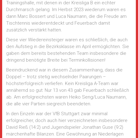
Trainingshalle, mit denen in der Kreisliga B ein echter
Durchmarsch gelang. Im Herbst 2023 wiederum waren es
dann Marc Bossert und Luca Naumann, die die Freude am
Tischtennis wiederentdeckt und Feuerbach damit
zusätzlich verstärkt hatten.
Diese vier Wiedereinsteiger waren es schließlich, die auch
den Aufstieg in die Bezirksklasse im April ermöglichten. Sie
gaben dem bereits bestehenden Team insbesondere die
dringend benötigte Breite bei Terminkollisionen!
Beeindruckend war in diesem Zusammenhang, dass die
Doppel – trotz stetig wechselnder Paarungen –
höchsterfolgreich verliefen. Kein Kreisliga A-Team war
annähernd so gut: Nur 13 von 43 gab Feuerbach schließlich
ab. Am erfolgreichsten waren Heiko Seng/Luca Naumann,
die alle vier Partien siegreich beendeten.
In den Einzeln war der VfB Stuttgart zwar minimal
erfolgreicher, doch auch hier verzeichneten insbesondere
David Rieß (14:2) und Jugendspieler Jonathan Guse (9:2)
märchenhafte Bilanzen. Eine Gewöhnung an Niederlagen