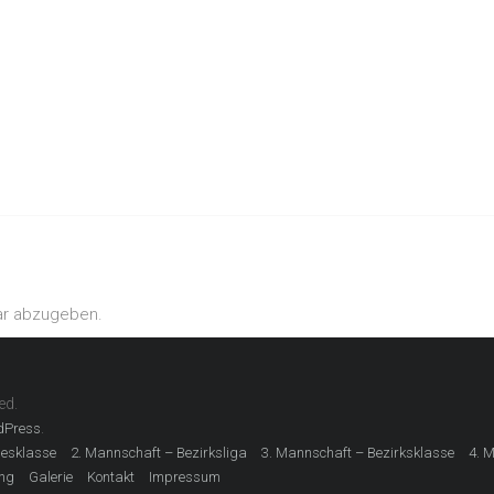
ar abzugeben.
ed.
.
dPress
desklasse
2. Mannschaft – Bezirksliga
3. Mannschaft – Bezirksklasse
4. 
ing
Galerie
Kontakt
Impressum