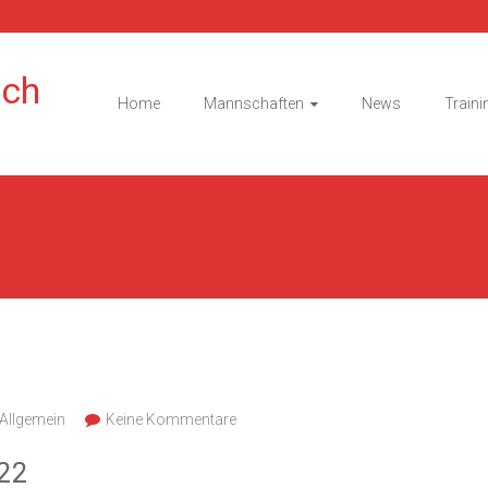
ach
Home
Mannschaften
News
Traini
Allgemein
Keine Kommentare
22