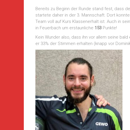
Bereits zu Beginn der Runde stand fest, dass de
startete daher in der 3. Mannschaft. Dort konnt
Team voll auf Kurs Klassenerhalt ist. Auch in se
in Feuerbach um erstaunliche
153
Punkte!
Kein Wunder also, dass ihn vor allem seine ba
er 33% der Stimmen erhalten (knapp vor Domini