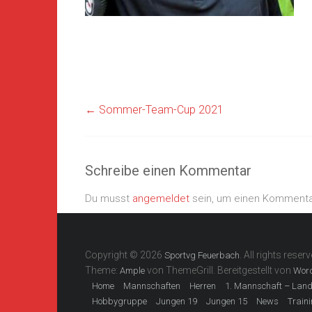
←
Sommer-Team-Cup 2021
Schreibe einen Kommentar
Du musst
angemeldet
sein, um einen Komment
Copyright © 2026
. All rights reserv
Sportvg Feuerbach
Theme:
von ThemeGrill. Bereitgestellt von
Ample
Wor
Home
Mannschaften
Herren
1. Mannschaft – Lan
Hobbygruppe
Jungen 19
Jungen 15
News
Train