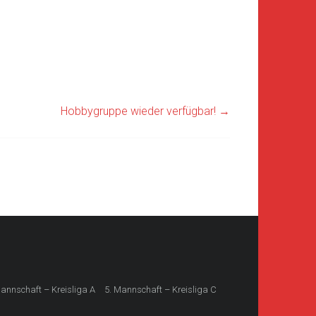
Hobbygruppe wieder verfügbar!
→
Mannschaft – Kreisliga A
5. Mannschaft – Kreisliga C