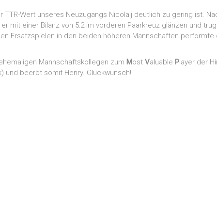
r TTR-Wert unseres Neuzugangs Nicolaij deutlich zu gering ist. Nac
e er mit einer Bilanz von 5:2 im vorderen Paarkreuz glänzen und tr
inen Ersatzspielen in den beiden höheren Mannschaften performte er
ld ehemaligen Mannschaftskollegen zum
M
ost
V
aluable
P
layer der H
k) und beerbt somit Henry. Glückwunsch!