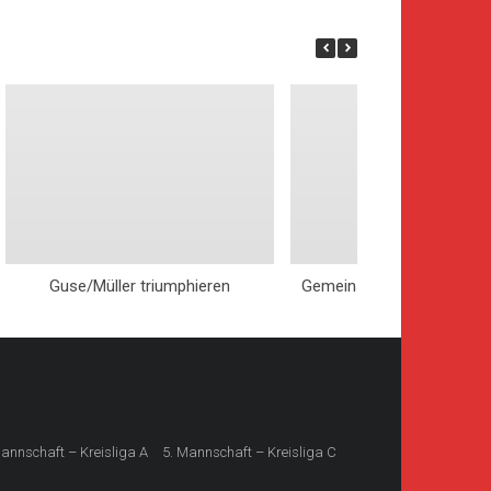
Guse/Müller triumphieren
Gemeinsam wachsen, ge
gestalten
Mannschaft – Kreisliga A
5. Mannschaft – Kreisliga C