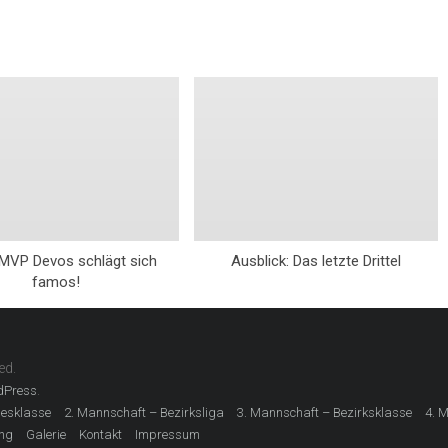
MVP Devos schlägt sich
Ausblick: Das letzte Drittel
famos!
ed.
.
dPress
desklasse
2. Mannschaft – Bezirksliga
3. Mannschaft – Bezirksklasse
4. 
ing
Galerie
Kontakt
Impressum