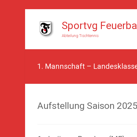
Skip
to
Sportvg Feuerb
content
Abteilung Tischtennis
1. Mannschaft – Landesklass
Aufstellung Saison 202