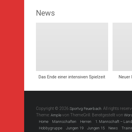
News
Das Ende einer intensiven Spielzeit
Neuer 
Copyright © 2026
. All rights reserv
Sportvg Feuerbach
Theme:
von ThemeGrill. Bereitgestellt von
Ample
Wor
Home
Mannschaften
Herren
1. Mannschaft – Lan
Hobbygruppe
Jungen 19
Jungen 15
News
Train