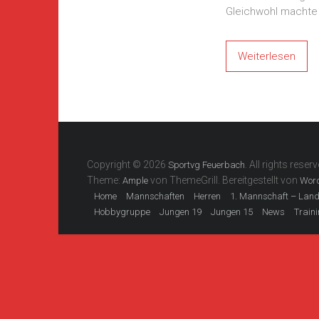
Gleichwohl machte 
Weiterlesen
Copyright © 2026
. All rights reserv
Sportvg Feuerbach
Theme:
von ThemeGrill. Bereitgestellt von
Ample
Wor
Home
Mannschaften
Herren
1. Mannschaft – Lan
Hobbygruppe
Jungen 19
Jungen 15
News
Train