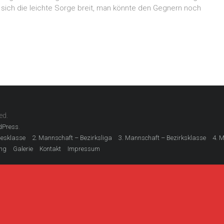
sich die leichte Sorge breit, man könnte den Gegnern noch
ed.
.
dPress
desklasse
2. Mannschaft – Bezirksliga
3. Mannschaft – Bezirksklasse
4. 
ing
Galerie
Kontakt
Impressum