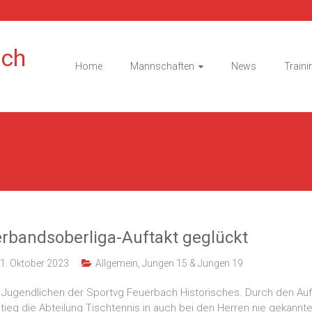
ach
Home
Mannschaften
News
Traini
erbandsoberliga-Auftakt geglückt
1. Oktober 2023
Allgemein
,
Jungen 15 & Jungen 19
n Jugendlichen der Sportvg Feuerbach Historisches. Durch den Aufs
tieg die Abteilung Tischtennis in auch bei den Herren nie gekannt